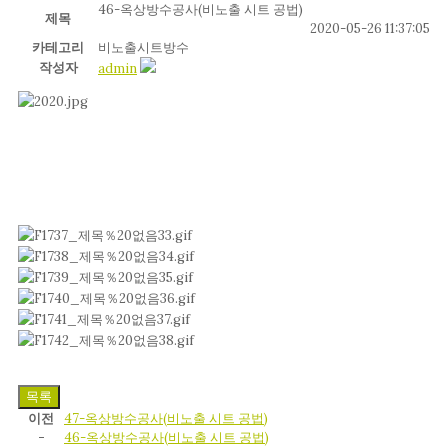
46-옥상방수공사(비노출 시트 공법)
제목
2020-05-26 11:37:05
카테고리
비노출시트방수
작성자
admin
목록
이전
47-옥상방수공사(비노출 시트 공법)
-
46-옥상방수공사(비노출 시트 공법)