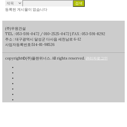
검색
등록된 게시물이 없습니다
(주)우원건설
TEL : 053-591-0472 / 010-2525-0472 | FAX : 053-591-8292
주소 : 대구광역시 달성군 다사읍 세천남로 6-12
사업자등록번호:514-81-98526
copyright©(주)플랜위너스. All rights reserved.
관리자로그인