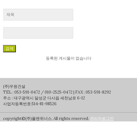
검색
등록된 게시물이 없습니다
(주)우원건설
TEL : 053-591-0472 / 010-2525-0472 | FAX : 053-591-8292
주소 : 대구광역시 달성군 다사읍 세천남로 6-12
사업자등록번호:514-81-98526
copyright©(주)플랜위너스. All rights reserved.
관리자로그인