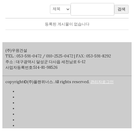
검색
등록된 게시물이 없습니다
(주)우원건설
TEL : 053-591-0472 / 010-2525-0472 | FAX : 053-591-8292
주소 : 대구광역시 달성군 다사읍 세천남로 6-12
사업자등록번호:514-81-98526
copyright©(주)플랜위너스. All rights reserved.
관리자로그인